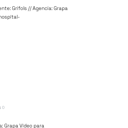
nte: Grifols // Agencia: Grapa
hospital-
:
0
a: Grapa Video para