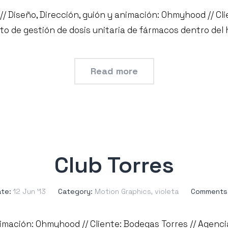
// Diseño, Dirección, guión y animación: Ohmyhood // Clie
to de gestión de dosis unitaria de fármacos dentro del 
Read more
Club Torres
te:
12 Jun ’13
Category:
Motion Graphics
,
violeta
Comments
nimación: Ohmyhood // Cliente: Bodegas Torres // Agenci