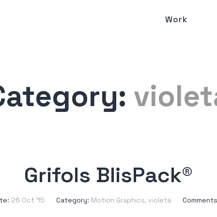
Work
Category:
violet
Grifols BlisPack®
te:
26 Oct ’15
Category:
Motion Graphics
,
violeta
Comments