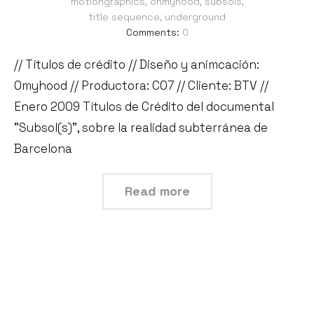
motiongraphics
,
ohmyhood
,
subsols
,
title sequence
,
underground
Comments:
0
// Títulos de crédito // Diseño y animcación:
Omyhood // Productora: CO7 // Cliente: BTV //
Enero 2009 Títulos de Crédito del documental
"Subsol(s)", sobre la realidad subterránea de
Barcelona
Read more