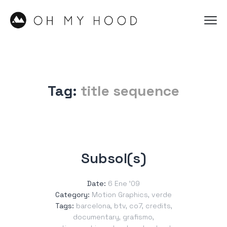
Tag:
title sequence
Subsol(s)
Date:
6 Ene ’09
Category:
Motion Graphics
,
verde
Tags:
barcelona
,
btv
,
co7
,
credits
,
documentary
,
grafismo
,