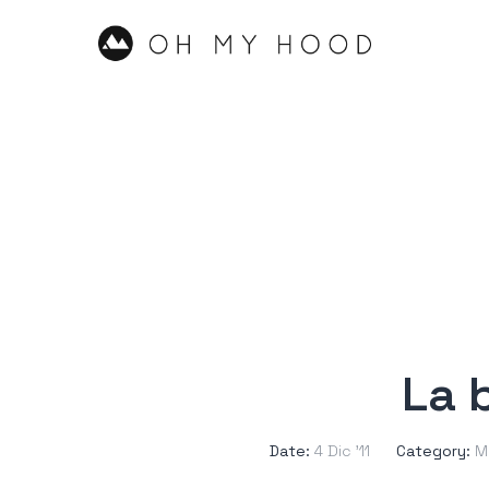
La 
Date:
4 Dic ’11
Category:
M