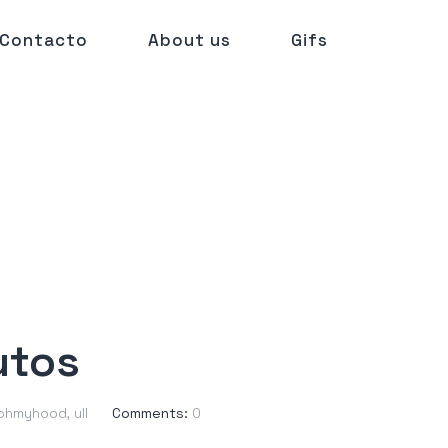
Contacto
About us
Gifs
utos
ohmyhood
,
ull
Comments:
0