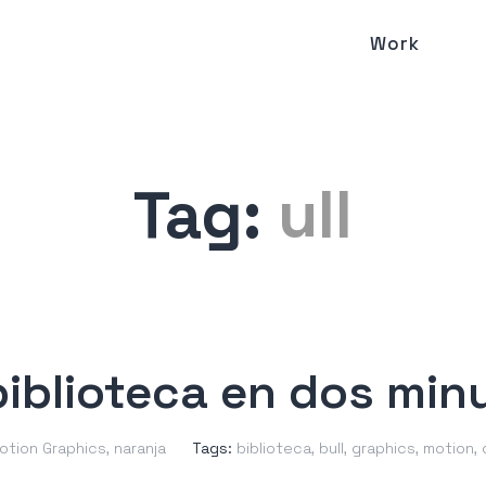
Work
Tag:
ull
biblioteca en dos min
otion Graphics
,
naranja
Tags:
biblioteca
,
bull
,
graphics
,
motion
,